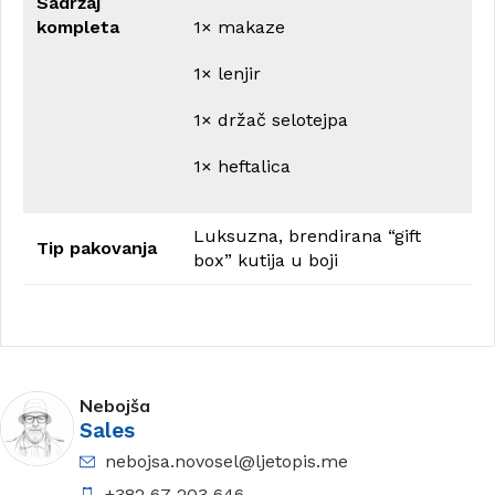
Sadržaj
kompleta
1× makaze
1× lenjir
1× držač selotejpa
1× heftalica
Luksuzna, brendirana “gift
Tip pakovanja
box” kutija u boji
Nebojša
Sales
nebojsa.novosel@ljetopis.me
+382 67 203 646