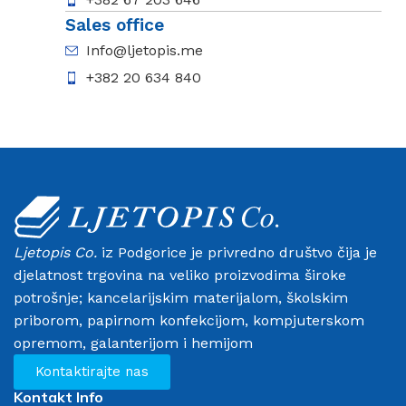
Sales office
Info@ljetopis.me
+382 20 634 840
Ljetopis Co.
iz Podgorice je privredno društvo čija je
djelatnost trgovina na veliko proizvodima široke
potrošnje; kancelarijskim materijalom, školskim
priborom, papirnom konfekcijom, kompjuterskom
opremom, galanterijom i hemijom
Kontaktirajte nas
Kontakt Info