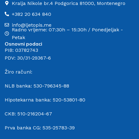
Kralja Nikole br.4 Podgorica 81000, Montenegro
+382 20 634 840
info@ljetopis.me
Radno vrijeme: 07:30h – 15:30h / Ponedjeljak -
Petak
Osnovni podaci
PIB: 03782743
PDV: 30/31-29367-6
Žiro računi:
NLB banka: 530-796345-88
Hipotekarna banka: 520-53801-80
CKB: 510-216204-67
Prva banka CG: 535-25783-39