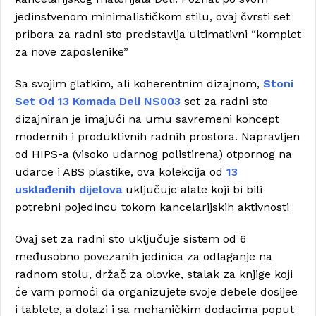
jedinstvenom minimalističkom stilu, ovaj čvrsti set
pribora za radni sto predstavlja ultimativni “komplet
za nove zaposlenike”
Sa svojim glatkim, ali koherentnim dizajnom,
Stoni
Set Od 13 Komada Deli NS003
set za radni sto
dizajniran je imajući na umu savremeni koncept
modernih i produktivnih radnih prostora. Napravljen
od HIPS-a (visoko udarnog polistirena) otpornog na
udarce i ABS plastike, ova kolekcija od
13
usklađenih dijelova
uključuje alate koji bi bili
potrebni pojedincu tokom kancelarijskih aktivnosti
Ovaj set za radni sto uključuje sistem od 6
međusobno povezanih jedinica za odlaganje na
radnom stolu, držač za olovke, stalak za knjige koji
će vam pomoći da organizujete svoje debele dosijee
i tablete, a dolazi i sa mehaničkim dodacima poput