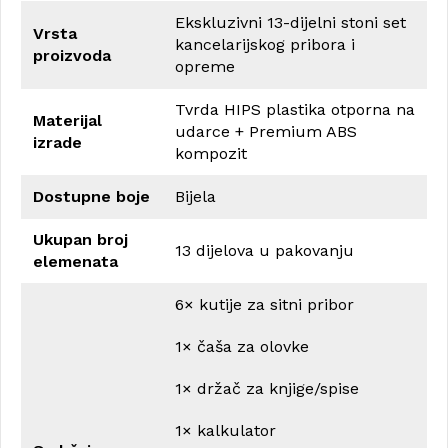
Ekskluzivni 13-dijelni stoni set
Vrsta
kancelarijskog pribora i
proizvoda
opreme
Tvrda HIPS plastika otporna na
Materijal
udarce + Premium ABS
izrade
kompozit
Dostupne boje
Bijela
Ukupan broj
13 dijelova u pakovanju
elemenata
6× kutije za sitni pribor
1× čaša za olovke
1× držač za knjige/spise
1× kalkulator