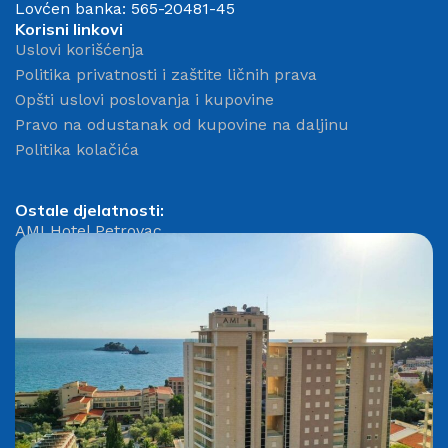
Lovćen banka: 565-20481-45
Korisni linkovi
Uslovi korišćenja
Politika privatnosti i zaštite ličnih prava
Opšti uslovi poslovanja i kupovine
Pravo na odustanak od kupovine na daljinu
Politika kolačića
Ostale djelatnosti:
AMI Hotel Petrovac