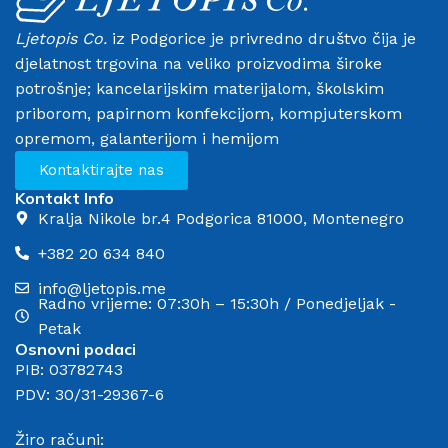
Ljetopis Co.
iz Podgorice je privredno društvo čija je
djelatnost trgovina na veliko proizvodima široke
potrošnje; kancelarijskim materijalom, školskim
priborom, papirnom konfekcijom, kompjuterskom
opremom, galanterijom i hemijom
Kontaktirajte nas
Kontakt Info
Kralja Nikole br.4 Podgorica 81000, Montenegro
+382 20 634 840
info@ljetopis.me
Radno vrijeme: 07:30h – 15:30h / Ponedjeljak -
Petak
Osnovni podaci
PIB: 03782743
PDV: 30/31-29367-6
Žiro računi: