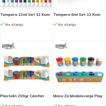
Tempera 12ml Set 12 Kom
Tempera 6ml Set 12 Kom
SC001
SC170
Na stanju
Na stanju
DETALJNIJE
DETALJNIJE
Plastelin 200gr Celofan
Masa Za Modelovanje Play
SC960
Dough 6x50gr SC2832
Na stanju
Na stanju