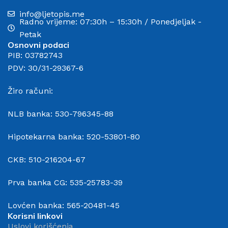
info@ljetopis.me
Radno vrijeme: 07:30h – 15:30h / Ponedjeljak -
Petak
Osnovni podaci
PIB: 03782743
PDV: 30/31-29367-6
Žiro računi:
NLB banka: 530-796345-88
Hipotekarna banka: 520-53801-80
CKB: 510-216204-67
Prva banka CG: 535-25783-39
Lovćen banka: 565-20481-45
Korisni linkovi
Uslovi korišćenja