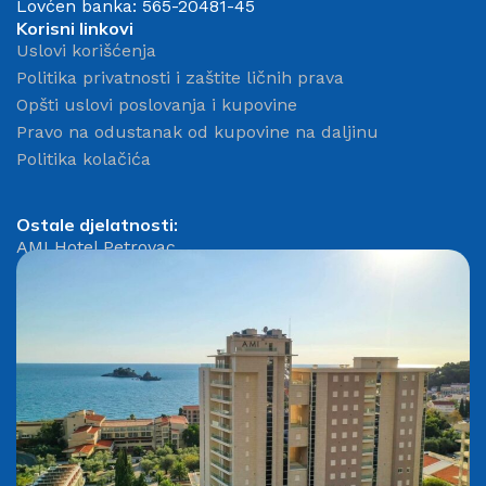
Lovćen banka: 565-20481-45
Korisni linkovi
Uslovi korišćenja
Politika privatnosti i zaštite ličnih prava
Opšti uslovi poslovanja i kupovine
Pravo na odustanak od kupovine na daljinu
Politika kolačića
Ostale djelatnosti:
AMI Hotel Petrovac