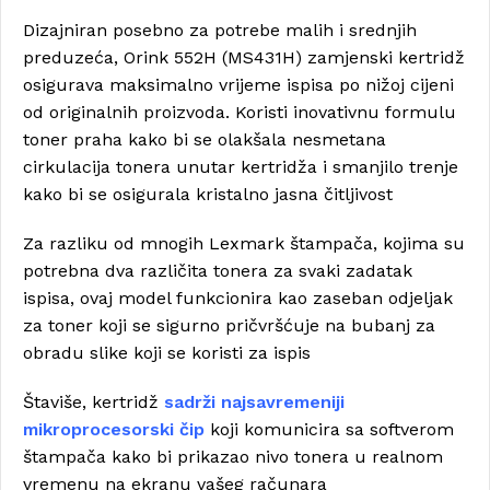
Dizajniran posebno za potrebe malih i srednjih
preduzeća, Orink 552H (MS431H) zamjenski kertridž
osigurava maksimalno vrijeme ispisa po nižoj cijeni
od originalnih proizvoda. Koristi inovativnu formulu
toner praha kako bi se olakšala nesmetana
cirkulacija tonera unutar kertridža i smanjilo trenje
kako bi se osigurala kristalno jasna čitljivost
Za razliku od mnogih Lexmark štampača, kojima su
potrebna dva različita tonera za svaki zadatak
ispisa, ovaj model funkcionira kao zaseban odjeljak
za toner koji se sigurno pričvršćuje na bubanj za
obradu slike koji se koristi za ispis
Štaviše, kertridž
sadrži najsavremeniji
mikroprocesorski čip
koji komunicira sa softverom
štampača kako bi prikazao nivo tonera u realnom
vremenu na ekranu vašeg računara