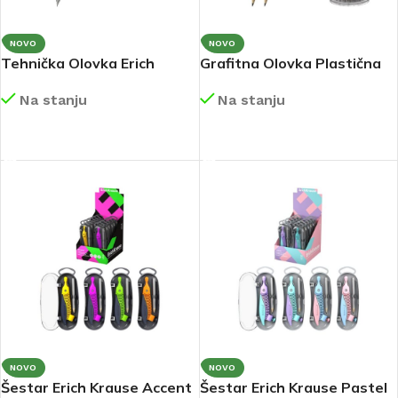
NOVO
NOVO
Tehnička Olovka Erich
Grafitna Olovka Plastična
Krause MEGAPOLIS 05 mm
Erich Krause Prima Cat
Na stanju
Na stanju
НВ 20340
65385
DETALJNIJE
DETALJNIJE
NOVO
NOVO
Šestar Erich Krause Accent
Šestar Erich Krause Pastel