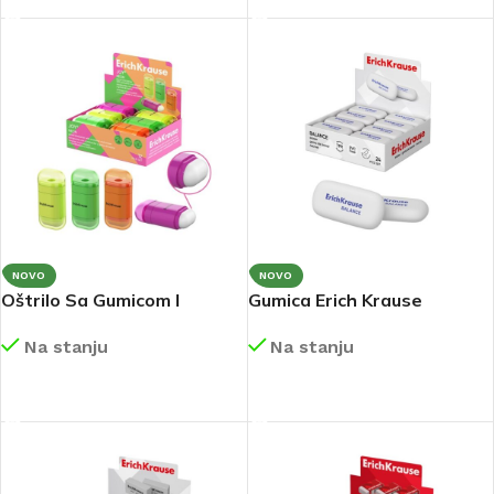
NOVO
NOVO
Oštrilo Sa Gumicom I
Gumica Erich Krause
Kontejnerom Erich Krause
Balance 34638
Na stanju
Na stanju
JOY 60075
DETALJNIJE
DETALJNIJE