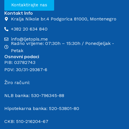
Kontaktirajte nas
Kontakt Info
Kralja Nikole br.4 Podgorica 81000, Montenegro
+382 20 634 840
info@ljetopis.me
Radno vrijeme: 07:30h – 15:30h / Ponedjeljak -
Petak
Osnovni podaci
PIB: 03782743
PDV: 30/31-29367-6
Žiro računi:
NLB banka: 530-796345-88
Hipotekarna banka: 520-53801-80
CKB: 510-216204-67