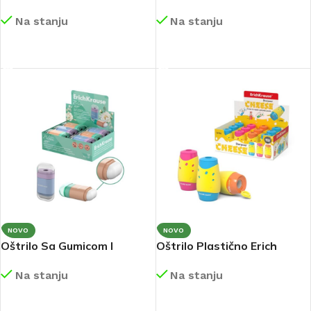
Sa Olovkom 61291
Sa Olovkom 61292
Na stanju
Na stanju
DETALJNIJE
DETALJNIJE
NOVO
NOVO
Oštrilo Sa Gumicom I
Oštrilo Plastično Erich
Kontejnerom Erich Krause
Krause Cheese Dvije Rupe
Na stanju
Na stanju
JOY 60076
50143
DETALJNIJE
DETALJNIJE