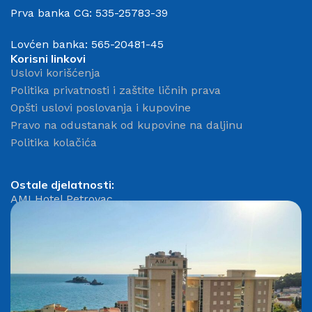
Prva banka CG: 535-25783-39
Lovćen banka: 565-20481-45
Korisni linkovi
Uslovi korišćenja
Politika privatnosti i zaštite ličnih prava
Opšti uslovi poslovanja i kupovine
Pravo na odustanak od kupovine na daljinu
Politika kolačića
Ostale djelatnosti:
AMI Hotel Petrovac