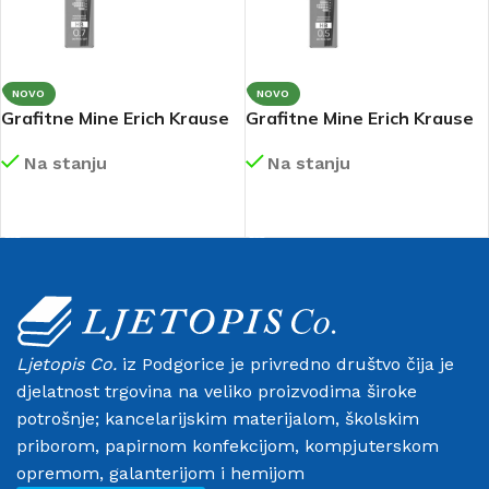
NOVO
NOVO
Grafitne Mine Erich Krause
Grafitne Mine Erich Krause
MEGAPOLIS 07 mm HB
MEGAPOLIS 05 mm HB
Na stanju
Na stanju
26611
20345
DETALJNIJE
DETALJNIJE
Ljetopis Co.
iz Podgorice je privredno društvo čija je
djelatnost trgovina na veliko proizvodima široke
potrošnje; kancelarijskim materijalom, školskim
priborom, papirnom konfekcijom, kompjuterskom
opremom, galanterijom i hemijom