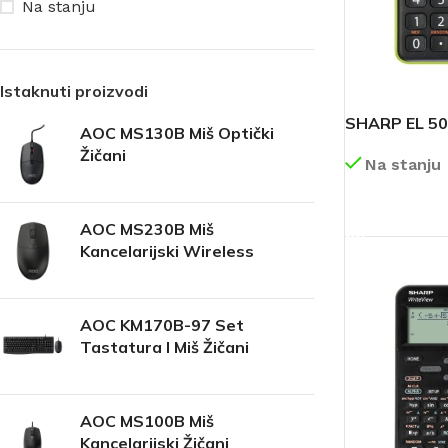
Na stanju
Istaknuti proizvodi
SHARP EL 50
AOC MS130B Miš Optički
Žičani
Na stanju
DETALJNIJE
AOC MS230B Miš
Kancelarijski Wireless
AOC KM170B-97 Set
Tastatura I Miš Žičani
AOC MS100B Miš
Kancelarijski Žičani