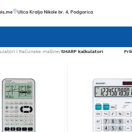
pis.me
Ulica Kralja Nikole br. 4, Podgorica
ulatori i Računske mašine
/
SHARP kalkulatori
Pri