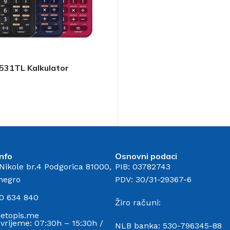
31TL Kalkulator
Ha
Papiri u boji
pap
nfo
Osnovni podaci
 Nikole br.4 Podgorica 81000,
PIB: 03782743
negro
PDV: 30/31-29367-6
0 634 840
Žiro računi:
jetopis.me
vrijeme: 07:30h – 15:30h /
NLB banka: 530-796345-88