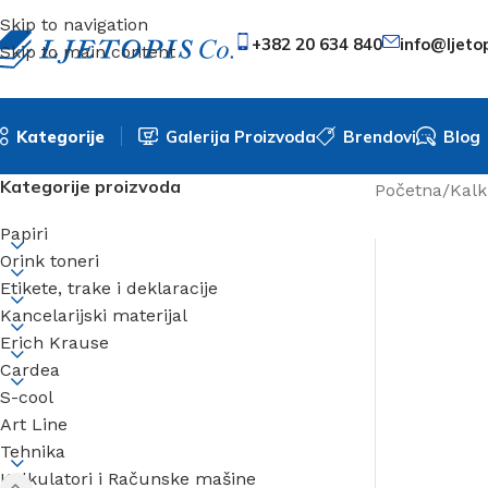
Skip to navigation
+382 20 634 840
info@ljeto
Skip to main content
Kategorije
Galerija Proizvoda
Brendovi
Blog
Kategorije proizvoda
Početna
/
Kalk
Papiri
Orink toneri
Etikete, trake i deklaracije
Kancelarijski materijal
Erich Krause
Cardea
S-cool
Art Line
Tehnika
Kalkulatori i Računske mašine