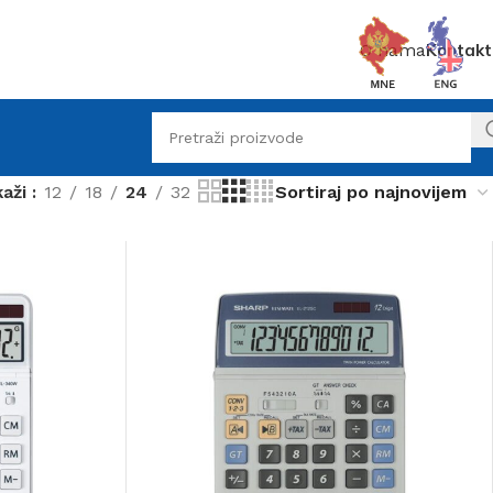
O nama
Kontakt
kaži
12
18
24
32