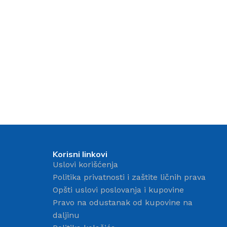
mer
iri
Korisni linkovi
Uslovi korišćenja
Politika privatnosti i zaštite ličnih prava
Opšti uslovi poslovanja i kupovine
Pravo na odustanak od kupovine na
daljinu