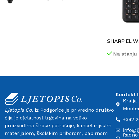
SHARP EL W5
Na stanju
DETALJNIJE
Fotokopir
papiri
Kontakt I
Kralja
Monte
Ljetopis Co.
iz Podgorice je privredno društvo
čija je djelatnost trgovina na veliko
+382 2
proizvodima široke potrošnje; kancelarijskim
info@l
materijalom, školskim priborom, papirnom
Radno 