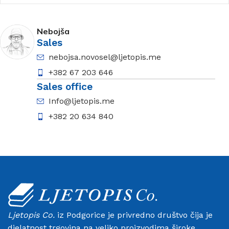
Nebojša
Sales
nebojsa.novosel@ljetopis.me
+382 67 203 646
Sales office
Info@ljetopis.me
+382 20 634 840
Ljetopis Co.
iz Podgorice je privredno društvo čija je
djelatnost trgovina na veliko proizvodima široke