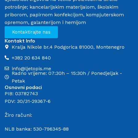
potrošnje; kancelarijskim materijalom, školskim
priborom, papirnom konfekcijom, kompjuterskom
opremom, galanterijom i hemijom
Kontaktirajte nas
Kontakt Info
Kralja Nikole br.4 Podgorica 81000, Montenegro
+382 20 634 840
info@ljetopis.me
Radno vrijeme: 07:30h – 15:30h / Ponedjeljak -
Petak
Osnovni podaci
PIB: 03782743
PDV: 30/31-29367-6
Žiro računi:
NLB banka: 530-796345-88