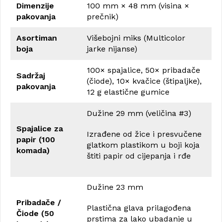
Dimenzije
100 mm × 48 mm (visina ×
pakovanja
prečnik)
Asortiman
Višebojni miks (Multicolor
boja
jarke nijanse)
100× spajalice, 50× pribadače
Sadržaj
(čiode), 10× kvačice (štipaljke),
pakovanja
12 g elastične gumice
Dužine 29 mm (veličina #3)
Spajalice za
Izrađene od žice i presvučene
papir (100
glatkom plastikom u boji koja
komada)
štiti papir od cijepanja i rđe
Dužine 23 mm
Pribadače /
Plastična glava prilagođena
Čiode (50
prstima za lako ubadanje u