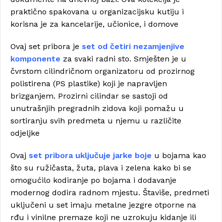
praktično spakovana u organizacijsku kutiju i
korisna je za kancelarije, učionice, i domove
Ovaj set pribora je
set od četiri nezamjenjive
komponente
za svaki radni sto. Smješten je u
čvrstom cilindričnom organizatoru od prozirnog
polistirena (PS plastike) koji je napravljen
brizganjem. Prozirni cilindar se sastoji od
unutrašnjih pregradnih zidova koji pomažu u
sortiranju svih predmeta u njemu u različite
odjeljke
Ovaj
set pribora uključuje jarke boje
u bojama kao
što su ružičasta, žuta, plava i zelena kako bi se
omogućilo kodiranje po bojama i dodavanje
modernog dodira radnom mjestu. Štaviše, predmeti
uključeni u set imaju metalne jezgre otporne na
rđu i vinilne premaze koji ne uzrokuju kidanje ili