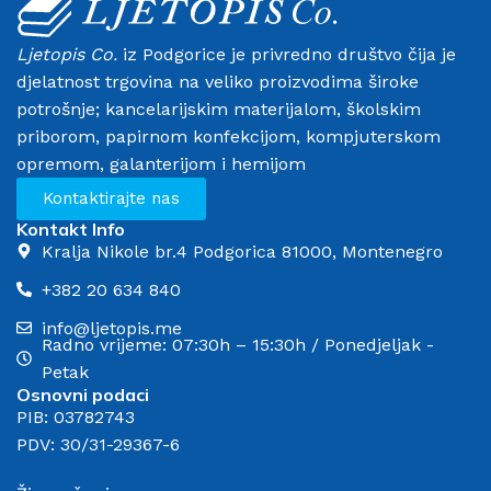
Ljetopis Co.
iz Podgorice je privredno društvo čija je
djelatnost trgovina na veliko proizvodima široke
potrošnje; kancelarijskim materijalom, školskim
priborom, papirnom konfekcijom, kompjuterskom
opremom, galanterijom i hemijom
Kontaktirajte nas
Kontakt Info
Kralja Nikole br.4 Podgorica 81000, Montenegro
+382 20 634 840
info@ljetopis.me
Radno vrijeme: 07:30h – 15:30h / Ponedjeljak -
Petak
Osnovni podaci
PIB: 03782743
PDV: 30/31-29367-6