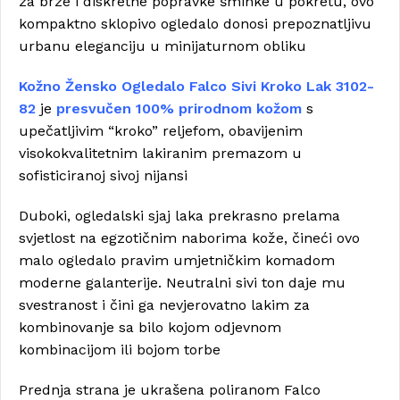
za brze i diskretne popravke šminke u pokretu, ovo
kompaktno sklopivo ogledalo donosi prepoznatljivu
urbanu eleganciju u minijaturnom obliku
Kožno Žensko Ogledalo Falco Sivi Kroko Lak 3102-
82
je
presvučen 100% prirodnom kožom
s
upečatljivim “kroko” reljefom, obavijenim
visokokvalitetnim lakiranim premazom u
sofisticiranoj sivoj nijansi
Duboki, ogledalski sjaj laka prekrasno prelama
svjetlost na egzotičnim naborima kože, čineći ovo
malo ogledalo pravim umjetničkim komadom
moderne galanterije. Neutralni sivi ton daje mu
svestranost i čini ga nevjerovatno lakim za
kombinovanje sa bilo kojom odjevnom
kombinacijom ili bojom torbe
Prednja strana je ukrašena poliranom Falco