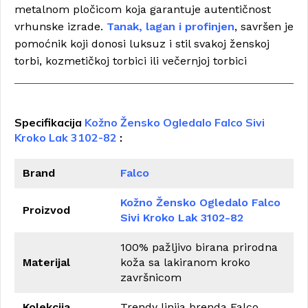
metalnom pločicom koja garantuje autentičnost
vrhunske izrade.
Tanak, lagan i profinjen
, savršen je
pomoćnik koji donosi luksuz i stil svakoj ženskoj
torbi, kozmetičkoj torbici ili večernjoj torbici
Specifikacija
Kožno Žensko Ogledalo Falco Sivi
Kroko Lak 3102-82
:
Brand
Falco
Kožno Žensko Ogledalo Falco
Proizvod
Sivi Kroko Lak 3102-82
100% pažljivo birana prirodna
Materijal
koža sa lakiranom kroko
završnicom
Kolekcija
Trendy linija brenda Falco