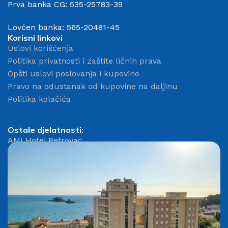
Prva banka CG: 535-25783-39
Lovćen banka: 565-20481-45
Korisni linkovi
Uslovi korišćenja
Politika privatnosti i zaštite ličnih prava
Opšti uslovi poslovanja i kupovine
Pravo na odustanak od kupovine na daljinu
Politika kolačića
Ostale djelatnosti:
AMI Hotel Petrovac