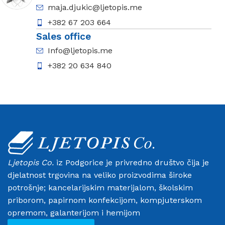
maja.djukic@ljetopis.me
+382 67 203 664
Sales office
Info@ljetopis.me
+382 20 634 840
Ljetopis Co.
iz Podgorice je privredno društvo čija je
djelatnost trgovina na veliko proizvodima široke
potrošnje; kancelarijskim materijalom, školskim
priborom, papirnom konfekcijom, kompjuterskom
opremom, galanterijom i hemijom