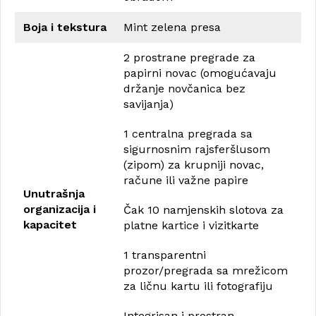
Boja i tekstura
Mint zelena presa
2 prostrane pregrade za
papirni novac (omogućavaju
držanje novčanica bez
savijanja)
1 centralna pregrada sa
sigurnosnim rajsferšlusom
(zipom) za krupniji novac,
račune ili važne papire
Unutrašnja
organizacija i
Čak 10 namjenskih slotova za
kapacitet
platne kartice i vizitkarte
1 transparentni
prozor/pregrada sa mrežicom
za ličnu kartu ili fotografiju
Integrisan i prostran