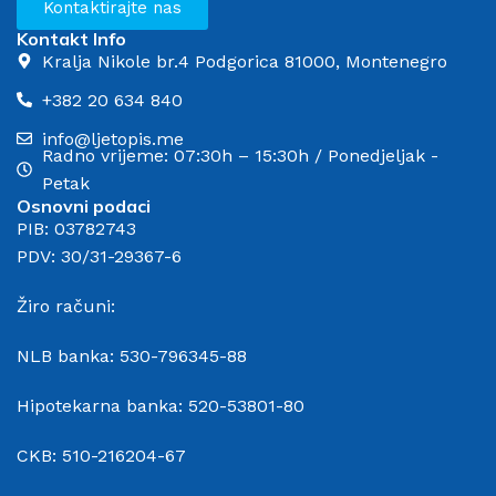
Kontaktirajte nas
Kontakt Info
Kralja Nikole br.4 Podgorica 81000, Montenegro
+382 20 634 840
info@ljetopis.me
Radno vrijeme: 07:30h – 15:30h / Ponedjeljak -
Petak
Osnovni podaci
PIB: 03782743
PDV: 30/31-29367-6
Žiro računi:
NLB banka: 530-796345-88
Hipotekarna banka: 520-53801-80
CKB: 510-216204-67