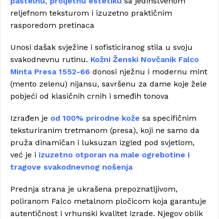
pastelnu, proljetnu estetiku
sa jedinstvenom
reljefnom teksturom i izuzetno praktičnim
rasporedom pretinaca
Unosi dašak svježine i sofisticiranog stila u svoju
svakodnevnu rutinu.
Kožni Ženski Novčanik Falco
Minta Presa 1552-66
donosi nježnu i modernu mint
(mento zelenu) nijansu, savršenu za dame koje žele
pobjeći od klasičnih crnih i smeđih tonova
Izrađen je
od 100% prirodne kože
sa specifičnim
teksturiranim tretmanom (presa), koji ne samo da
pruža dinamičan i luksuzan izgled pod svjetlom,
već je i
izuzetno otporan na male ogrebotine i
tragove svakodnevnog nošenja
Prednja strana je ukrašena prepoznatljivom,
poliranom Falco metalnom pločicom koja garantuje
autentičnost i vrhunski kvalitet izrade. Njegov oblik