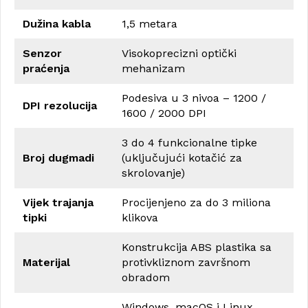
Dužina kabla
1,5 metara
Senzor
Visokoprecizni optički
praćenja
mehanizam
Podesiva u 3 nivoa – 1200 /
DPI rezolucija
1600 / 2000 DPI
3 do 4 funkcionalne tipke
Broj dugmadi
(uključujući kotačić za
skrolovanje)
Vijek trajanja
Procijenjeno za do 3 miliona
tipki
klikova
Konstrukcija ABS plastika sa
Materijal
protivkliznom završnom
obradom
Windows, macOS i Linux