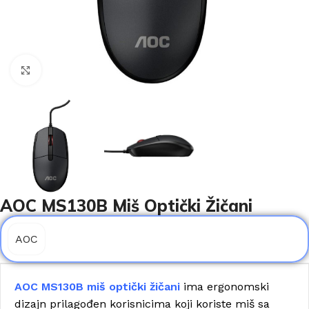
Click to enlarge
AOC MS130B Miš Optički Žičani
AOC
AOC MS130B miš optički žičani
ima ergonomski
dizajn prilagođen korisnicima koji koriste miš sa