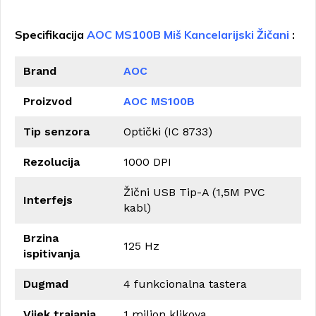
Specifikacija
AOC MS100B Miš Kancelarijski Žičani
:
Brand
AOC
Proizvod
AOC MS100B
Tip senzora
Optički (IC 8733)
Rezolucija
1000 DPI
Žični USB Tip-A (1,5M PVC
Interfejs
kabl)
Brzina
125 Hz
ispitivanja
Dugmad
4 funkcionalna tastera
Vijek trajanja
1 milion klikova