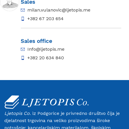
Sales
milan.vulanovic@ljetopis.me
+382 67 203 654
Sales office
Info@ljetopis.me
+382 20 634 840
Ljetopis Co.
iz Podgorice je privredno društvo čija je
djelatnost trgovina na veliko proizvodima široke
potrošnje; kancelarijskim materijalom, školskim