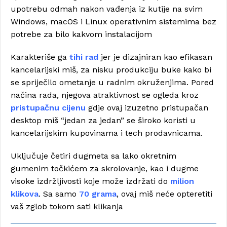
upotrebu odmah nakon vađenja iz kutije na svim
Windows, macOS i Linux operativnim sistemima bez
potrebe za bilo kakvom instalacijom
Karakteriše ga
tihi rad
jer je dizajniran kao efikasan
kancelarijski miš, za nisku produkciju buke kako bi
se spriječilo ometanje u radnim okruženjima. Pored
načina rada, njegova atraktivnost se ogleda kroz
pristupačnu cijenu
gdje ovaj izuzetno pristupačan
desktop miš “jedan za jedan” se široko koristi u
kancelarijskim kupovinama i tech prodavnicama.
Uključuje četiri dugmeta sa lako okretnim
gumenim točkićem za skrolovanje, kao i dugme
visoke izdržljivosti koje može izdržati do
milion
klikova
. Sa samo
70 grama
, ovaj miš neće opteretiti
vaš zglob tokom sati klikanja