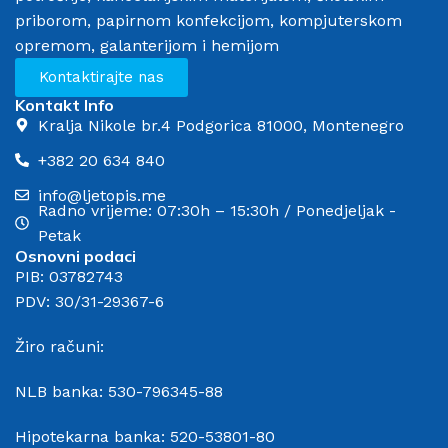
priborom, papirnom konfekcijom, kompjuterskom
opremom, galanterijom i hemijom
Kontaktirajte nas
Kontakt Info
Kralja Nikole br.4 Podgorica 81000, Montenegro
+382 20 634 840
info@ljetopis.me
Radno vrijeme: 07:30h – 15:30h / Ponedjeljak -
Petak
Osnovni podaci
PIB: 03782743
PDV: 30/31-29367-6
Žiro računi:
NLB banka: 530-796345-88
Hipotekarna banka: 520-53801-80