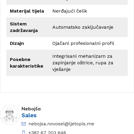
Materijal tijela
Nerđajući čelik
Sistem
Automatsko zaključavanje
zadržavanja
Dizajn
Ojačani profesionalni profil
Integrisani mehanizam za
Posebne
zapinjanje oštrice, rupa za
karakteristike
vješanje
Nebojša
Sales
nebojsa.novosel@ljetopis.me
+382 67 203 646