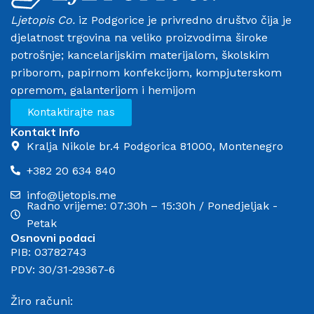
Ljetopis Co.
iz Podgorice je privredno društvo čija je
djelatnost trgovina na veliko proizvodima široke
potrošnje; kancelarijskim materijalom, školskim
priborom, papirnom konfekcijom, kompjuterskom
opremom, galanterijom i hemijom
Kontaktirajte nas
Kontakt Info
Kralja Nikole br.4 Podgorica 81000, Montenegro
+382 20 634 840
info@ljetopis.me
Radno vrijeme: 07:30h – 15:30h / Ponedjeljak -
Petak
Osnovni podaci
PIB: 03782743
PDV: 30/31-29367-6
Žiro računi: