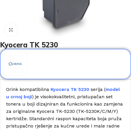
Click to enlarge
Kyocera TK 5230
Orink kompatibilna
Kyocera TK 5230
serija (
model
u
crnoj boji
) je visokokvalitetni, pristupačan set
tonera u boji dizajniran da funkcionira kao zamjena
za originalne Kyocera TK-5230 (TK-5230K/C/M/Y)
kertridže. Standardni raspon kapaciteta boja pruža
pristupačno rješenje za kućne urede i male radne