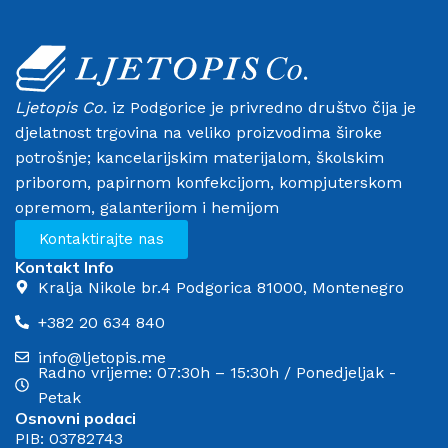
Ljetopis Co.
iz Podgorice je privredno društvo čija je
djelatnost trgovina na veliko proizvodima široke
potrošnje; kancelarijskim materijalom, školskim
priborom, papirnom konfekcijom, kompjuterskom
opremom, galanterijom i hemijom
Kontaktirajte nas
Kontakt Info
Kralja Nikole br.4 Podgorica 81000, Montenegro
+382 20 634 840
info@ljetopis.me
Radno vrijeme: 07:30h – 15:30h / Ponedjeljak -
Petak
Osnovni podaci
PIB: 03782743