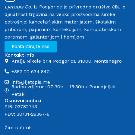
Ljetopis Co.
iz Podgorice je privredno društvo čija je
djelatnost trgovina na veliko proizvodima široke
potrošnje; kancelarijskim materijalom, školskim
priborom, papirnom konfekcijom, kompjuterskom
opremom, galanterijom i hemijom
Kontaktirajte nas
Kontakt Info
Kralja Nikole br.4 Podgorica 81000, Montenegro
+382 20 634 840
info@ljetopis.me
Radno vrijeme: 07:30h – 15:30h / Ponedjeljak -
Petak
Osnovni podaci
PIB: 03782743
PDV: 30/31-29367-6
Žiro računi: