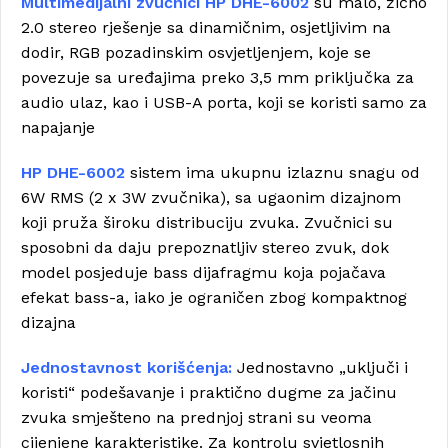
Multimedijalni zvučnici HP DHE-6002
su malo, žično
2.0 stereo rješenje sa dinamičnim, osjetljivim na
dodir, RGB pozadinskim osvjetljenjem, koje se
povezuje sa uređajima preko 3,5 mm priključka za
audio ulaz, kao i USB-A porta, koji se koristi samo za
napajanje
HP DHE-6002
sistem ima ukupnu izlaznu snagu od
6W RMS (2 x 3W zvučnika), sa ugaonim dizajnom
koji pruža široku distribuciju zvuka. Zvučnici su
sposobni da daju prepoznatljiv stereo zvuk, dok
model posjeduje bass dijafragmu koja pojačava
efekat bass-a, iako je ograničen zbog kompaktnog
dizajna
Jednostavnost korišćenja:
Jednostavno „uključi i
koristi“ podešavanje i praktično dugme za jačinu
zvuka smješteno na prednjoj strani su veoma
cijenjene karakteristike. Za kontrolu svjetlosnih