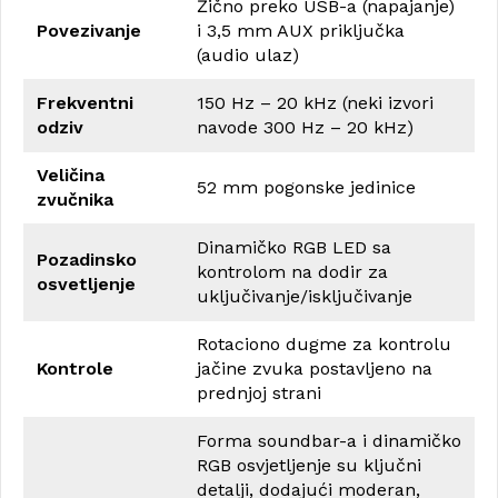
Žično preko USB-a (napajanje)
Povezivanje
i 3,5 mm AUX priključka
(audio ulaz)
Frekventni
150 Hz – 20 kHz (neki izvori
odziv
navode 300 Hz – 20 kHz)
Veličina
52 mm pogonske jedinice
zvučnika
Dinamičko RGB LED sa
Pozadinsko
kontrolom na dodir za
osvetljenje
uključivanje/isključivanje
Rotaciono dugme za kontrolu
Kontrole
jačine zvuka postavljeno na
prednjoj strani
Forma soundbar-a i dinamičko
RGB osvjetljenje su ključni
detalji, dodajući moderan,