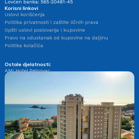
Lovćen banka: 565-20481-45
Korisni linkovi
Uslovi korišćenja
Politika privatnosti i zaštite ličnih prava
Opšti uslovi poslovanja i kupovine
Pravo na odustanak od kupovine na daljinu
Politika kolačića
Ostale djelatnosti:
AMI Hotel Petrovac