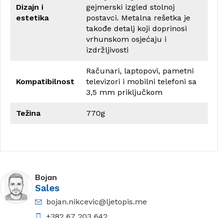
Dizajn i
gejmerski izgled stolnoj
estetika
postavci. Metalna rešetka je
takođe detalj koji doprinosi
vrhunskom osjećaju i
izdržljivosti
Računari, laptopovi, pametni
Kompatibilnost
televizori i mobilni telefoni sa
3,5 mm priključkom
Težina
770g
Bojan
Sales
bojan.nikcevic@ljetopis.me
+382 67 203 642