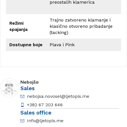
preostalih klamerica
Trajno zatvoreno klamanje i
Režimi
klasično otvoreno pribadanje
spajanja
(tacking)
Dostupne boje
Plava i Pink
Nebojša
Sales
nebojsa.novosel@ljetopis.me
+382 67 203 646
Sales office
Info@ljetopis.me