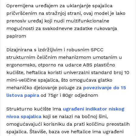
Opremljena uređajem za uklanjanje spajalica
pričvršćenim na stražnjoj strani, ovaj model je lako
prenosiv uređaj koji nudi multifunkcionalne
mogućnosti za svakodnevne zadatke rukovanja
papirom
Dizajnirana s izdržljivim i robusnim SPCC
strukturnim čeličnim mehanizmom umotanim u
ergonomsko, otporno na udarce ABS plastično
kućište, heftalica koristi univerzalni standard broj 10
mini-veličine spajalica, što omogućava glatko
mehaničko djelovanje poluge za
povezivanje do 15
listova papira
od 75gr i 80gr odjednom
Strukturno kućište ima
ugrađeni indikator niskog
nivoa spajalica
koji se nalazi na bočnoj šini,
omogućavajući korisniku da prati količinu preostalih
spajalica. Štaviše, baza ove heftalice ima ugrađeni