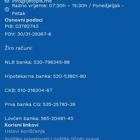
info@ljetopis.me
Radno vrijeme: 07:30h – 15:30h / Ponedjeljak -
Petak
Osnovni podaci
PIB: 03782743
PDV: 30/31-29367-6
Žiro računi:
NLB banka: 530-796345-88
Hipotekarna banka: 520-53801-80
CKB: 510-216204-67
Prva banka CG: 535-25783-39
Lovćen banka: 565-20481-45
Korisni linkovi
Uslovi korišćenja
Politika privatnosti i zaštite ličnih prava