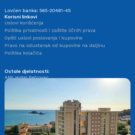
Lovćen banka: 565-20481-45
Korisni linkovi
Uslovi korišćenja
Politika privatnosti i zaštite ličnih prava
Opšti uslovi poslovanja i kupovine
Pravo na odustanak od kupovine na daljinu
Politika kolačića
Ostale djelatnosti:
AMI Hotel Petrovac