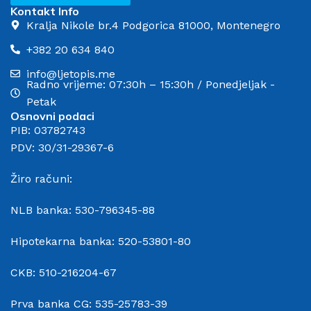
Kontakt Info
Kralja Nikole br.4 Podgorica 81000, Montenegro
+382 20 634 840
info@ljetopis.me
Radno vrijeme: 07:30h – 15:30h / Ponedjeljak -
Petak
Osnovni podaci
PIB: 03782743
PDV: 30/31-29367-6
Žiro računi:
NLB banka: 530-796345-88
Hipotekarna banka: 520-53801-80
CKB: 510-216204-67
Prva banka CG: 535-25783-39