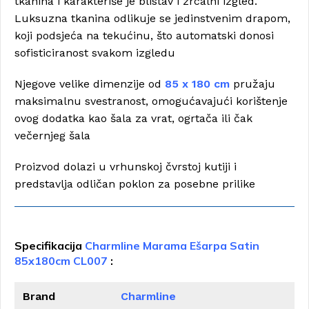
tkanina i karakteriše je blistav i zrcalni izgled.
Luksuzna tkanina odlikuje se jedinstvenim drapom,
koji podsjeća na tekućinu, što automatski donosi
sofisticiranost svakom izgledu
Njegove velike dimenzije od
85 x 180 cm
pružaju
maksimalnu svestranost, omogućavajući korištenje
ovog dodatka kao šala za vrat, ogrtača ili čak
večernjeg šala
Proizvod dolazi u vrhunskoj čvrstoj kutiji i
predstavlja odličan poklon za posebne prilike
Specifikacija
Charmline Marama Ešarpa Satin
85x180cm CL007
:
Brand
Charmline