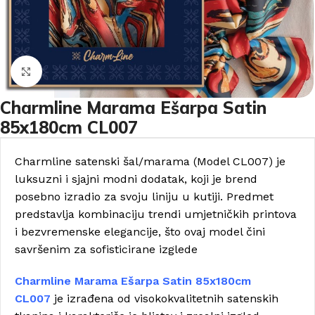
Click to enlarge
Charmline Marama Ešarpa Satin
85x180cm CL007
Charmline satenski šal/marama (Model CL007) je
luksuzni i sjajni modni dodatak, koji je brend
posebno izradio za svoju liniju u kutiji. Predmet
predstavlja kombinaciju trendi umjetničkih printova
i bezvremenske elegancije, što ovaj model čini
savršenim za sofisticirane izglede
Charmline Marama Ešarpa Satin 85x180cm
CL007
je izrađena od visokokvalitetnih satenskih