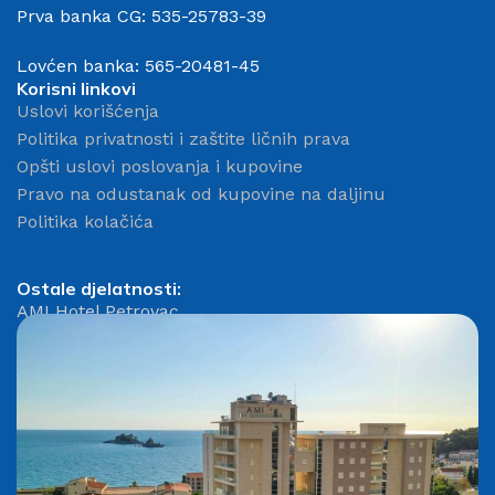
Prva banka CG: 535-25783-39
Lovćen banka: 565-20481-45
Korisni linkovi
Uslovi korišćenja
Politika privatnosti i zaštite ličnih prava
Opšti uslovi poslovanja i kupovine
Pravo na odustanak od kupovine na daljinu
Politika kolačića
Ostale djelatnosti:
AMI Hotel Petrovac