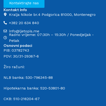
Kontaktirajte nas
Kontakt Info
Kralja Nikole br.4 Podgorica 81000, Montenegro
+382 20 634 840
info@ljetopis.me
Radno vrijeme: 07:30h – 15:30h / Ponedjeljak -
Petak
Osnovni podaci
PIB: 03782743
PDV: 30/31-29367-6
Žiro računi:
NLB banka: 530-796345-88
Hipotekarna banka: 520-53801-80
CKB: 510-216204-67