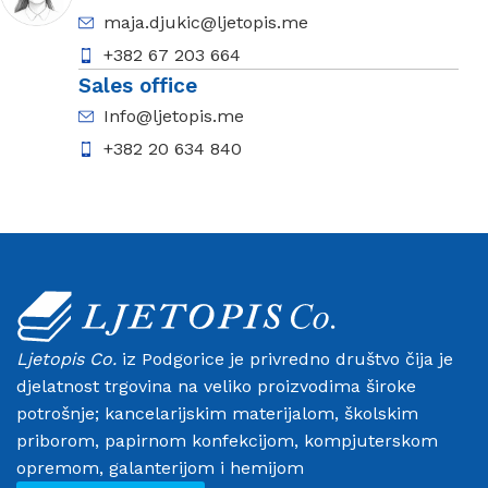
maja.djukic@ljetopis.me
+382 67 203 664
Sales office
Info@ljetopis.me
+382 20 634 840
Ljetopis Co.
iz Podgorice je privredno društvo čija je
djelatnost trgovina na veliko proizvodima široke
potrošnje; kancelarijskim materijalom, školskim
priborom, papirnom konfekcijom, kompjuterskom
opremom, galanterijom i hemijom