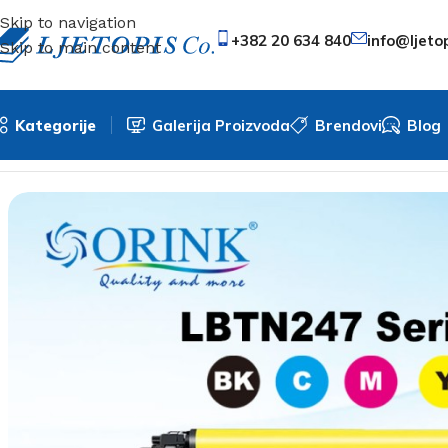
Skip to navigation
+382 20 634 840
info@ljeto
Skip to main content
Kategorije
Galerija Proizvoda
Brendovi
Blog
Početna
/
Orink toneri
/
Brother
/
Brother TN247 Color