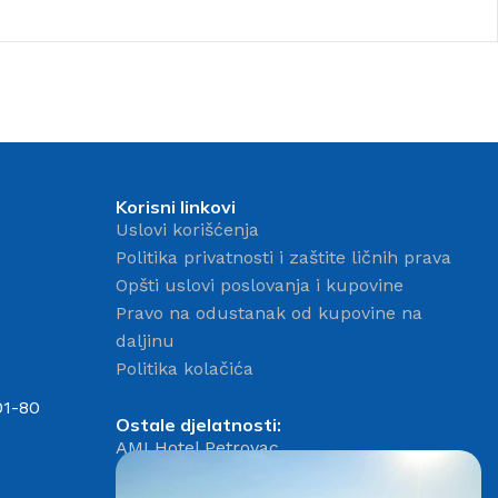
Korisni linkovi
Uslovi korišćenja
Politika privatnosti i zaštite ličnih prava
mer
Opšti uslovi poslovanja i kupovine
iri
Pravo na odustanak od kupovine na
daljinu
Politika kolačića
01-80
Ostale djelatnosti:
AMI Hotel Petrovac