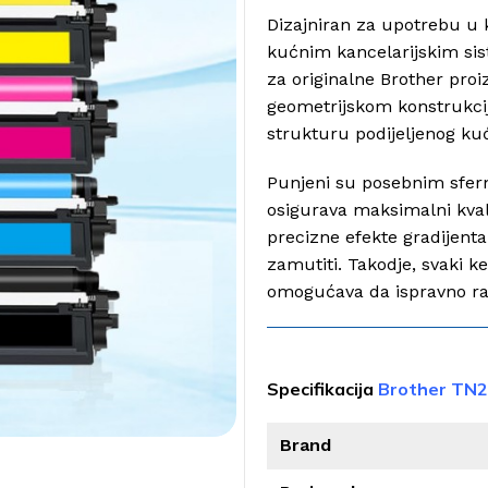
Dizajniran za upotrebu 
kućnim kancelarijskim si
za originalne Brother proi
geometrijskom konstrukci
strukturu podijeljenog kuć
Punjeni su posebnim sfern
osigurava maksimalni kvali
precizne efekte gradijenta
zamutiti. Takodje, svaki k
omogućava da ispravno ra
Specifikacija
Brother TN2
Brand