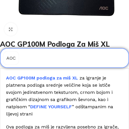
Click to enlarge
AOC GP100M Podloga Za Miš XL
AOC
AOC GP100M podloga za miš XL
za igranje je
platnena podloga srednje veličine koja se ističe
svojom jedinstvenom teksturom, crnom bojom i
grafičkim dizajnom sa grafikom ševrona, kao i
natpisom “
DEFINE YOURSELF
” odštampanim na
lijevoj strani
Ova podloga za miš je razvijena posebno za igrače,