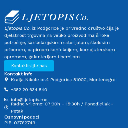
Ljetopis Co.
iz Podgorice je privredno društvo čija je
djelatnost trgovina na veliko proizvodima široke
potrošnje; kancelarijskim materijalom, školskim
priborom, papirnom konfekcijom, kompjuterskom
opremom, galanterijom i hemijom
Kontaktirajte nas
Kontakt Info
Kralja Nikole br.4 Podgorica 81000, Montenegro
+382 20 634 840
info@ljetopis.me
Radno vrijeme: 07:30h – 15:30h / Ponedjeljak -
Petak
Osnovni podaci
PIB: 03782743