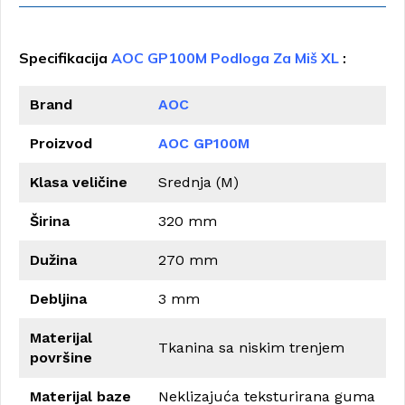
Specifikacija
AOC GP100M Podloga Za Miš XL
:
Brand
AOC
Proizvod
AOC GP100M
Klasa veličine
Srednja (M)
Širina
320 mm
Dužina
270 mm
Debljina
3 mm
Materijal
Tkanina sa niskim trenjem
površine
Materijal baze
Neklizajuća teksturirana guma