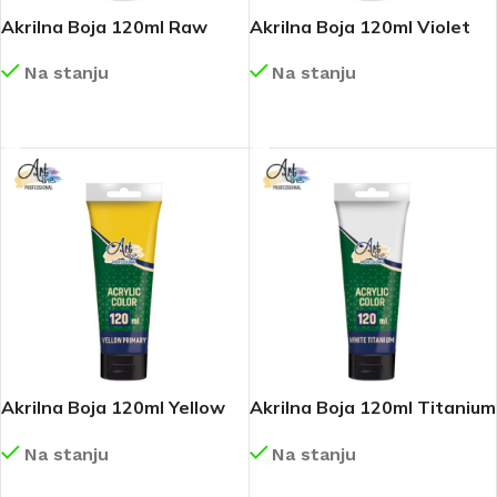
Akrilna Boja 120ml Raw
Akrilna Boja 120ml Violet
Sienna Art185
Art183
Na stanju
Na stanju
DETALJNIJE
DETALJNIJE
Akrilna Boja 120ml Yellow
Akrilna Boja 120ml Titanium
Primary Art172
White Art169
Na stanju
Na stanju