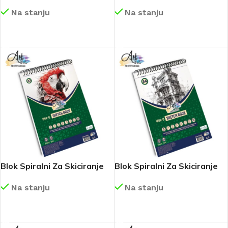
Scool 40×50 Art164
Scool 30×40 Art163
Na stanju
Na stanju
DETALJNIJE
DETALJNIJE
Blok Spiralni Za Skiciranje
Blok Spiralni Za Skiciranje
A3 25 Lista 135g Extra
A4 25 Lista 135g Extra
Na stanju
Na stanju
White Art085
White Art086
DETALJNIJE
DETALJNIJE