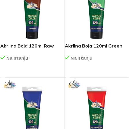
Akrilna Boja 120ml Raw
Akrilna Boja 120ml Green
Umber Art188
Emerald Art180
Na stanju
Na stanju
DETALJNIJE
DETALJNIJE