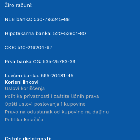
Žiro računi:
NLB banka: 530-796345-88
Hipotekarna banka: 520-53801-80
CKB: 510-216204-67
Prva banka CG: 535-25783-39
Lovćen banka: 565-20481-45
Korisni linkovi
Uslovi korišćenja
Politika privatnosti i zaštite ličnih prava
Opšti uslovi poslovanja i kupovine
Pravo na odustanak od kupovine na daljinu
Politika kolačića
Ostale djelatnosti: