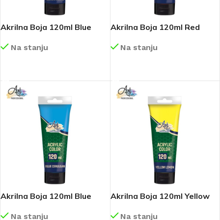
Akrilna Boja 120ml Blue
Akrilna Boja 120ml Red
Ultramarine Art179
Vermilion Art176
Na stanju
Na stanju
DETALJNIJE
DETALJNIJE
Akrilna Boja 120ml Blue
Akrilna Boja 120ml Yellow
Cerulean Art177
Lemon Art170
Na stanju
Na stanju