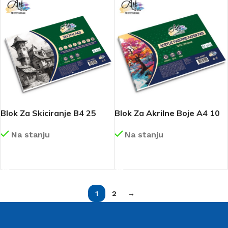
Blok Za Skiciranje B4 25
Blok Za Akrilne Boje A4 10
Lista 165g Landscape
Lista 400g Landscape
Na stanju
Na stanju
Art088
Art093
DETALJNIJE
DETALJNIJE
1
2
→