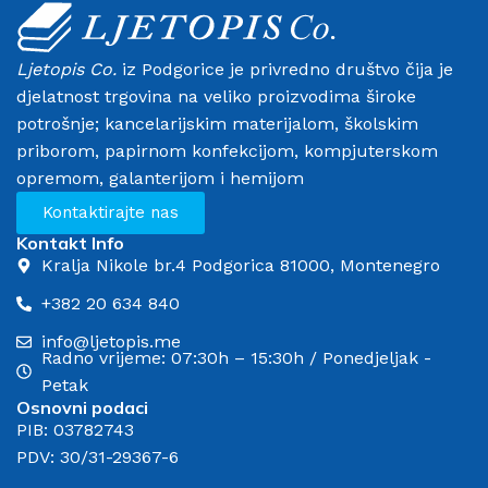
Ljetopis Co.
iz Podgorice je privredno društvo čija je
djelatnost trgovina na veliko proizvodima široke
potrošnje; kancelarijskim materijalom, školskim
priborom, papirnom konfekcijom, kompjuterskom
opremom, galanterijom i hemijom
Kontaktirajte nas
Kontakt Info
Kralja Nikole br.4 Podgorica 81000, Montenegro
+382 20 634 840
info@ljetopis.me
Radno vrijeme: 07:30h – 15:30h / Ponedjeljak -
Petak
Osnovni podaci
PIB: 03782743
PDV: 30/31-29367-6